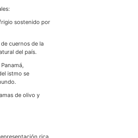
les:
frigio sostenido por
 de cuernos de la
tural del país.
de Panamá,
el istmo se
mundo.
amas de olivo y
representación rica