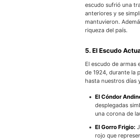
escudo sufrió una tr
anteriores y se simpl
mantuvieron. Además
riqueza del país.
5. El Escudo Actu
El escudo de armas e
de 1924, durante la 
hasta nuestros días 
El Cóndor Andin
desplegadas simbo
una corona de lau
El Gorro Frigio:
J
rojo que represe