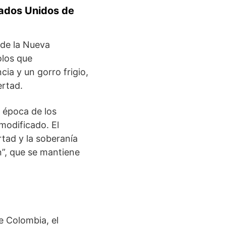
tados Unidos de
 de la Nueva
olos que
ia y un gorro frigio,
ertad.
 época de los
modificado. El
rtad y la soberanía
n”, que se mantiene
e Colombia, el