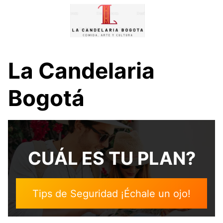
Skip
to
content
La Candelaria
Bogotá
CUÁL ES TU PLAN?
Tips de Seguridad ¡Échale un ojo!